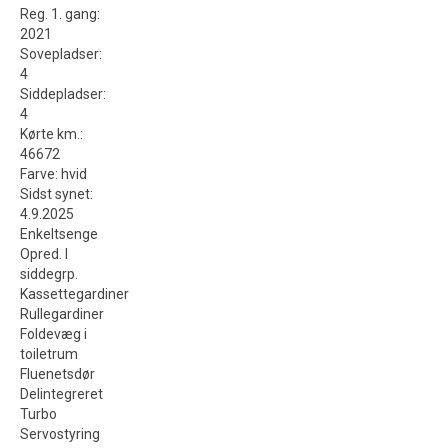
Reg. 1. gang
:
2021
Sovepladser
:
4
Siddepladser
:
4
Kørte km.
:
46672
Farve
:
hvid
Sidst synet
:
4.9.2025
Enkeltsenge
Opred. I
siddegrp.
Kassettegardiner
Rullegardiner
Foldevæg i
toiletrum
Fluenetsdør
Delintegreret
Turbo
Servostyring