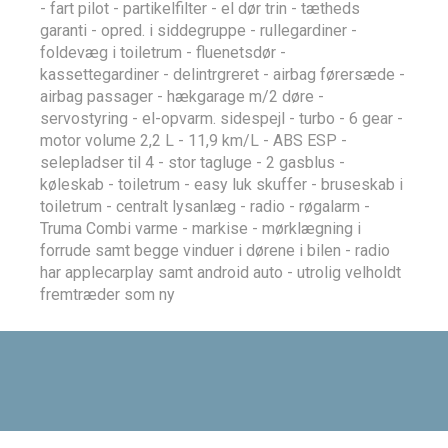
- fart pilot - partikelfilter - el dør trin - tætheds
garanti - opred. i siddegruppe - rullegardiner -
foldevæg i toiletrum - fluenetsdør -
kassettegardiner - delintrgreret - airbag førersæde -
airbag passager - hækgarage m/2 døre -
servostyring - el-opvarm. sidespejl - turbo - 6 gear -
motor volume 2,2 L - 11,9 km/L - ABS ESP -
selepladser til 4 - stor tagluge - 2 gasblus -
køleskab - toiletrum - easy luk skuffer - bruseskab i
toiletrum - centralt lysanlæg - radio - røgalarm -
Truma Combi varme - markise - mørklægning i
forrude samt begge vinduer i dørene i bilen - radio
har applecarplay samt android auto - utrolig velholdt
fremtræder som ny