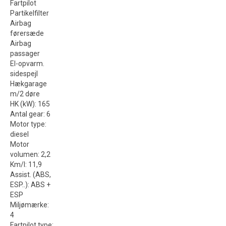
Fartpilot
Partikelfilter
Airbag
førersæde
Airbag
passager
El-opvarm.
sidespejl
Hækgarage
m/2 døre
HK (kW)
:
165
Antal gear
:
6
Motor type
:
diesel
Motor
volumen
:
2,2
Km/l
:
11,9
Assist. (ABS,
ESP..)
:
ABS +
ESP
Miljømærke
:
4
Fartpilot type
: