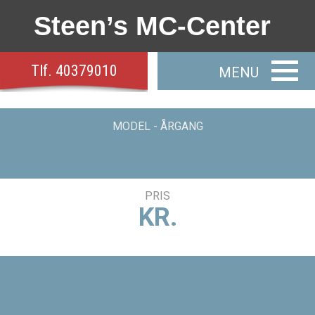
Steen’s MC-Center
Tlf.
40379010
MODEL - ÅRGANG
PRIS
KR.