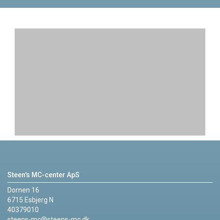
Steen's MC-center ApS
Dornen 16
6715 Esbjerg N
40379010
steens-mc@steens-mc.dk