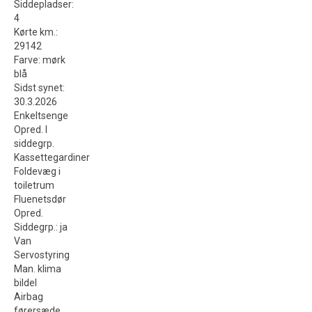
Siddepladser
:
4
Kørte km.
:
29142
Farve
:
mørk
blå
Sidst synet
:
30.3.2026
Enkeltsenge
Opred. I
siddegrp.
Kassettegardiner
Foldevæg i
toiletrum
Fluenetsdør
Opred.
Siddegrp.
:
ja
Van
Servostyring
Man. klima
bildel
Airbag
førersæde