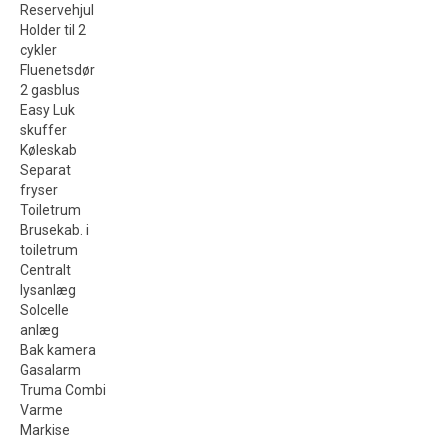
Reservehjul
Holder til 2
cykler
Fluenetsdør
2 gasblus
Easy Luk
skuffer
Køleskab
Separat
fryser
Toiletrum
Brusekab. i
toiletrum
Centralt
lysanlæg
Solcelle
anlæg
Bak kamera
Gasalarm
Truma Combi
Varme
Markise