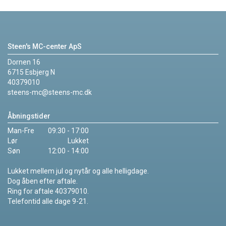
Steen's MC-center ApS
Dornen 16
6715 Esbjerg N
40379010
steens-mc@steens-mc.dk
Åbningstider
Man-Fre
09:30 - 17:00
Lør
Lukket
Søn
12:00 - 14:00
Lukket mellem jul og nytår og alle helligdage.
Dog åben efter aftale.
Ring for aftale 40379010.
Telefontid alle dage 9-21.