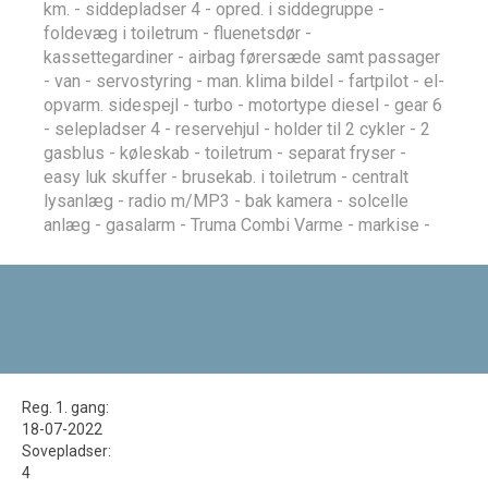
km. - siddepladser 4 - opred. i siddegruppe -
foldevæg i toiletrum - fluenetsdør -
kassettegardiner - airbag førersæde samt passager
- van - servostyring - man. klima bildel - fartpilot - el-
opvarm. sidespejl - turbo - motortype diesel - gear 6
- selepladser 4 - reservehjul - holder til 2 cykler - 2
gasblus - køleskab - toiletrum - separat fryser -
easy luk skuffer - brusekab. i toiletrum - centralt
lysanlæg - radio m/MP3 - bak kamera - solcelle
anlæg - gasalarm - Truma Combi Varme - markise -
Reg. 1. gang
:
18-07-2022
Sovepladser
:
4