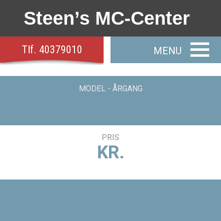
Steen’s MC-Center
Tlf.
40379010
MODEL - ÅRGANG
PRIS
KR.