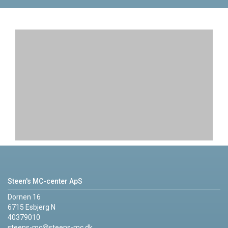
Steen's MC-center ApS
Dornen 16
6715 Esbjerg N
40379010
steens-mc@steens-mc.dk